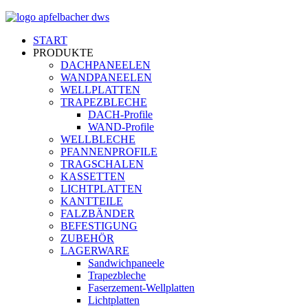
START
PRODUKTE
DACHPANEELEN
WANDPANEELEN
WELLPLATTEN
TRAPEZBLECHE
DACH-Profile
WAND-Profile
WELLBLECHE
PFANNENPROFILE
TRAGSCHALEN
KASSETTEN
LICHTPLATTEN
KANTTEILE
FALZBÄNDER
BEFESTIGUNG
ZUBEHÖR
LAGERWARE
Sandwichpaneele
Trapezbleche
Faserzement-Wellplatten
Lichtplatten